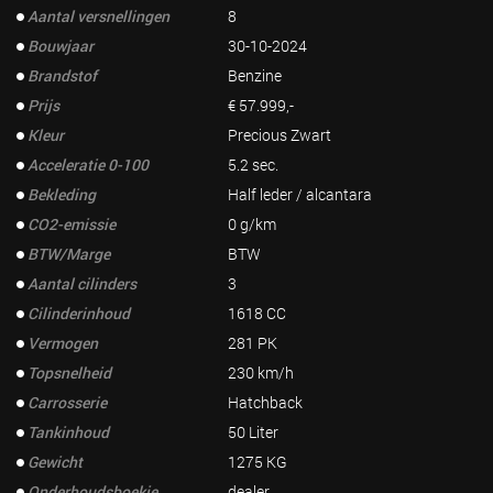
Aantal versnellingen
8
Bouwjaar
30-10-2024
Brandstof
Benzine
Prijs
€ 57.999,-
Kleur
Precious Zwart
Acceleratie 0-100
5.2 sec.
Bekleding
Half leder / alcantara
CO2-emissie
0 g/km
BTW/Marge
BTW
Aantal cilinders
3
Cilinderinhoud
1618 CC
Vermogen
281 PK
Topsnelheid
230 km/h
Carrosserie
Hatchback
Tankinhoud
50 Liter
Gewicht
1275 KG
Onderhoudsboekje
dealer