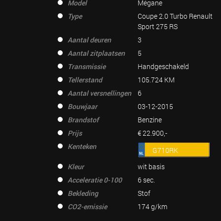
Model
Mégane
Type
Coupe 2.0 Turbo Renault
Sport 275 RS
Aantal deuren
3
Aantal zitplaatsen
5
Transmissie
Handgeschakeld
Tellerstand
105.724 KM
Aantal versnellingen
6
Bouwjaar
03-12-2015
Brandstof
Benzine
Prijs
€ 22.900,-
Kenteken
G710RK
Kleur
wit basis
Acceleratie 0-100
6 sec.
Bekleding
Stof
CO2-emissie
174 g/km