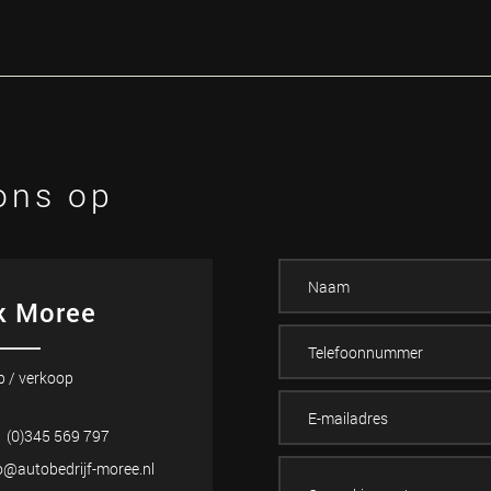
ons op
k Moree
p / verkoop
 (0)345 569 797
o@autobedrijf-moree.nl