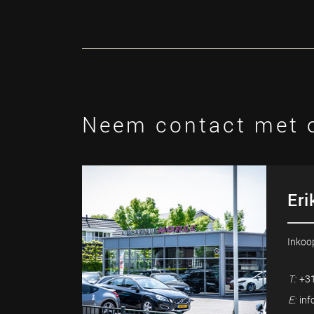
Neem contact met 
Eri
Inkoo
T:
+31
E:
inf