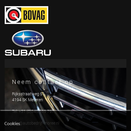
Neem contact op
Rijksstraatweg 51
4194 SK Meteren
Tel: +31 (0)345 569 797
info@autobedrijf-moree.nl
Cookies