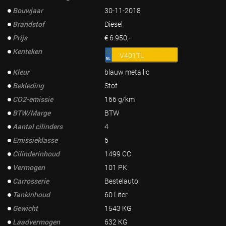
Bouwjaar
30-11-2018
Brandstof
Diesel
Prijs
€ 6.950,-
Kenteken
V401TL
Kleur
blauw metallic
Bekleding
Stof
CO2-emissie
166 g/km
BTW/Marge
BTW
Aantal cilinders
4
Emissieklasse
6
Cilinderinhoud
1499 CC
Vermogen
101 PK
Carrosserie
Bestelauto
Tankinhoud
60 Liter
Gewicht
1543 KG
Laadvermogen
632 KG