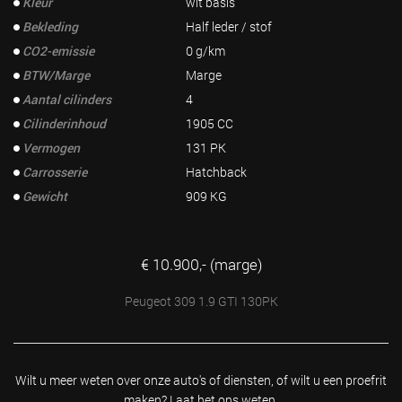
Kleur
wit basis
Bekleding
Half leder / stof
CO2-emissie
0 g/km
BTW/Marge
Marge
Aantal cilinders
4
Cilinderinhoud
1905 CC
Vermogen
131 PK
Carrosserie
Hatchback
Gewicht
909 KG
€ 10.900,- (marge)
Peugeot 309 1.9 GTI 130PK
Wilt u meer weten over onze auto's of diensten, of wilt u
een proefrit
maken? Laat het ons weten.