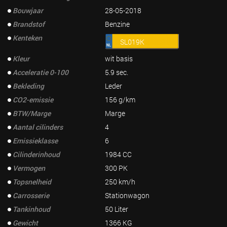
Bouwjaar
28-05-2018
Brandstof
Benzine
Kenteken
SL019K
Kleur
wit basis
Acceleratie 0-100
5.9 sec.
Bekleding
Leder
CO2-emissie
156 g/km
BTW/Marge
Marge
Aantal cilinders
4
Emissieklasse
6
Cilinderinhoud
1984 CC
Vermogen
300 PK
Topsnelheid
250 km/h
Carrosserie
Stationwagon
Tankinhoud
50 Liter
Gewicht
1366 KG