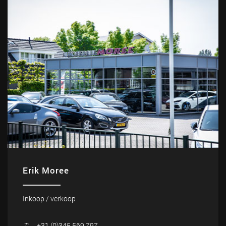
Erik Moree
Inkoop / verkoop
T:
+31 (0)345 569 797