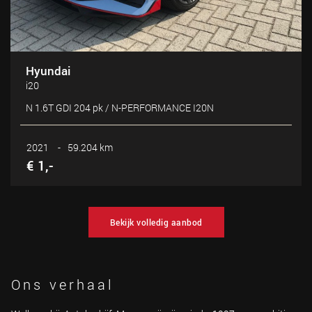
Hyundai
i20
N 1.6T GDI 204 pk / N-PERFORMANCE I20N
2021
-
59.204 km
€ 1,-
Bekijk volledig aanbod
Ons verhaal