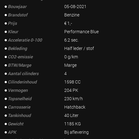
Bouwjaar
05-08-2021
Brandstof
Benzine
Prijs
€ 1,-
Kleur
Performance Blue
Acceleratie 0-100
6.2 sec.
Bekleding
Half leder / stof
CO2-emissie
0 g/km
BTW/Marge
Marge
Aantal cilinders
4
Cilinderinhoud
1598 CC
Vermogen
204 PK
Topsnelheid
230 km/h
Carrosserie
Hatchback
Tankinhoud
40 Liter
Gewicht
1185 KG
APK
Bij aflevering