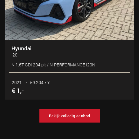
Hyundai
i20
N 1.6T GDI 204 pk / N-PERFORMANCE I20N
2021
-
59.204 km
€ 1,-
Bekijk volledig aanbod