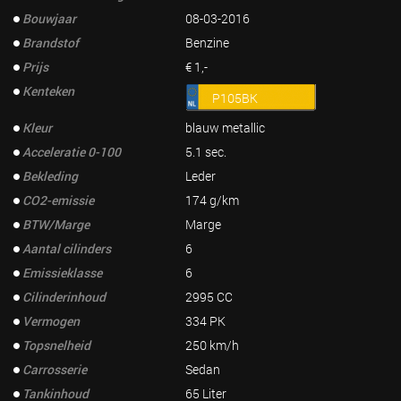
Bouwjaar
08-03-2016
Brandstof
Benzine
Prijs
€ 1,-
Kenteken
P105BK
Kleur
blauw metallic
Acceleratie 0-100
5.1 sec.
Bekleding
Leder
CO2-emissie
174 g/km
BTW/Marge
Marge
Aantal cilinders
6
Emissieklasse
6
Cilinderinhoud
2995 CC
Vermogen
334 PK
Topsnelheid
250 km/h
Carrosserie
Sedan
Tankinhoud
65 Liter