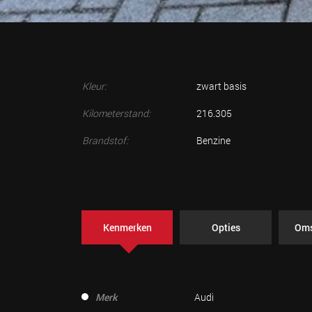
Kleur:
zwart basis
Kilometerstand:
216.305
Brandstof:
Benzine
Kenmerken
Opties
Oms
Merk
Audi