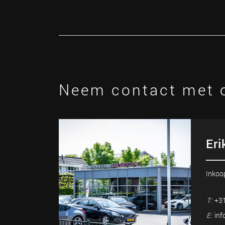
Neem contact met 
Eri
Inkoo
T:
+31
E:
inf