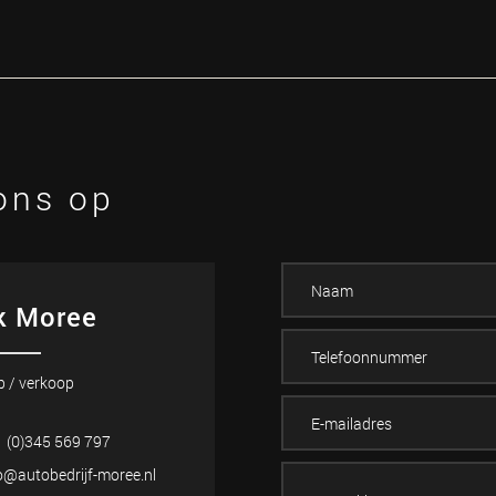
ons op
k Moree
p / verkoop
 (0)345 569 797
o@autobedrijf-moree.nl