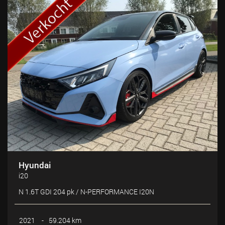
Hyundai
i20
N 1.6T GDI 204 pk / N-PERFORMANCE I20N
2021
-
59.204 km