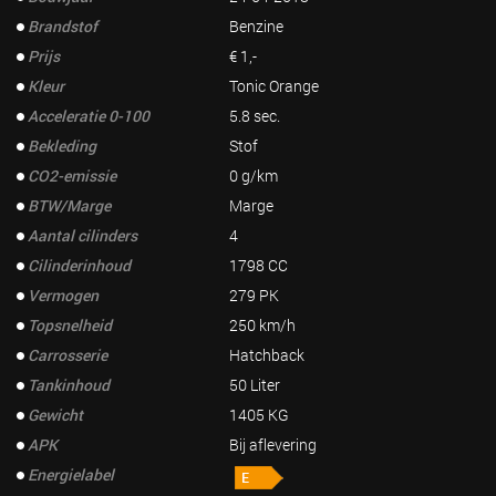
Brandstof
Benzine
Prijs
€ 1,-
Kleur
Tonic Orange
Acceleratie 0-100
5.8 sec.
Bekleding
Stof
CO2-emissie
0 g/km
BTW/Marge
Marge
Aantal cilinders
4
Cilinderinhoud
1798 CC
Vermogen
279 PK
Topsnelheid
250 km/h
Carrosserie
Hatchback
Tankinhoud
50 Liter
Gewicht
1405 KG
APK
Bij aflevering
Energielabel